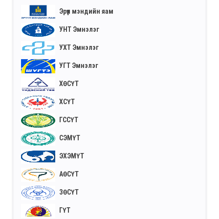
Эрүүл мэндийн яам
УНТ Эмнэлэг
УХТ Эмнэлэг
УГТ Эмнэлэг
ХӨСҮТ
ХСҮТ
ГССҮТ
СЭМҮТ
ЭХЭМҮТ
АӨСҮТ
ЗӨСҮТ
ГҮТ