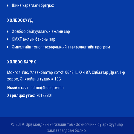
Шинэ хэрэглэгч бүртгүүлэх
ХОЛБООСУУД
Холбоо байгууллагын ажлын зар
ЭМХТ ажлын байрны зар
Эмнэлгийн тоног төхөөрөмжийн төлөвлөлтийн програм
ХОЛБОО БАРИХ
Монгол Улс, Улаанбаатар хот-210648, Ш/Х-187, Сүхбаатар Дүүрэг, 1-р
хороо, Энхтайвны гудамж-13Б
Имэйл хаяг:
admin@hdc.gov.mn
Харилцах утас:
70128801
© 2019. Эрүүл мэндийн хөгжлийн төв - Зохиогчийн бүх эрх хуулиар
хамгаалагдсан болно.