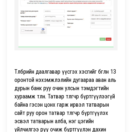
Төлбөрийн даалгавар үүсгэх хэсгийг бөглөн 13
оронтой нэхэмжлэлийн дугаараа аван аль
дурын банк руу очин улсын тэмдэгтийн
хураамж төлнө. Татвар төлөгчөөр бүртгүүлээгүй
байна гэсэн цонх гарж ирвэл татварын
сайт руу орон татвар төлөгчөөр бүртгүүлэх
эсвэл татварын алба, нэг цэгийн
үйлчилгээ рүү очиж бүртгүүлэн дахин