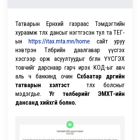
Татварын Ерөнхий газраас Тэмдэгтийн
хураамж төлөх дансыг нэгтгэсэн тул та ТЕГ-
ын
https://itax.mta.mn/home
сайт уруу
нэвтрэн Төлбөрийн даалгавар үүсгэх
хэсгээр орж асуултуудыг бөглөн ҮҮСГЭХ
товчийг дарснаар гарч ирэх КОД-ыг авч
аль ч банкинд очин
Сүхбаатар дүүргийн
татварын хэлтэст
төлөх болсныг
мэдэгдье.
Уг төлбөрийг ЭМХТ-ийн
дансанд хийхгүй болно.