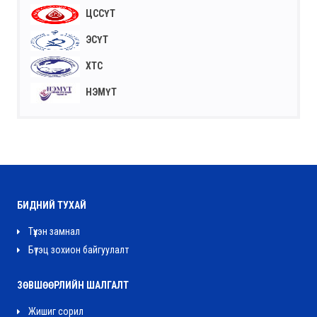
ЦССҮТ
ЭСҮТ
ХТС
НЭМҮТ
БИДНИЙ ТУХАЙ
Түүхэн замнал
Бүтэц зохион байгуулалт
ЗӨВШӨӨРЛИЙН ШАЛГАЛТ
Жишиг сорил