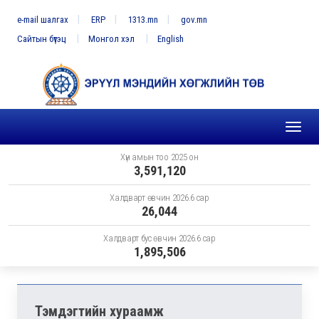
e-mail шалгах
ERP
1313.mn
gov.mn
Сайтын бүтэц
Монгол хэл
English
Toggl
naviga
Хүн амын тоо 2025 он
3,591,120
Халдварт өвчин 2026.6 сар
26,044
Халдварт бус өвчин 2026.6 сар
1,895,506
Тэмдэгтийн хураамж