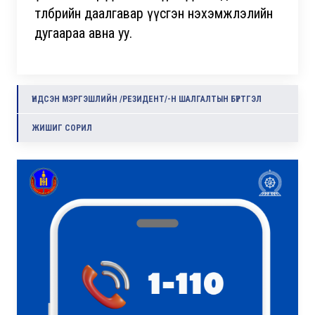
төлбөрийн даалгавар үүсгэн нэхэмжлэлийн
дугаараа авна уу.
ҮНДСЭН МЭРГЭШЛИЙН /РЕЗИДЕНТ/-Н ШАЛГАЛТЫН БҮРТГЭЛ
ЖИШИГ СОРИЛ