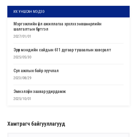
ИХ УНШСАН МЭДЭЭ
мэргэжлийн үйл ажиллагаа эрхлэх зөвшөөрлийн
шалгалтын бүртгэл
2027/01/01
эрүүл мэндийн сайдын 611 дугаар тушаалын хавсралт
2025/05/30
сул ажлын байр зуучлал
2023/08/29
эмнэлзүйн заавар удирдамж
2025/10/01
Хамтрагч байгууллагууд