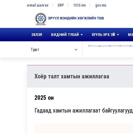
e-mail шалгах
ERP
1313.mn
gov.mn
ЭХЛЭЛ
БИДНИЙ ТУХАЙ
ХУУЛЬ ЭРХ ЗҮЙ
МЭ
Хоёр талт хамтын ажиллагаа
2025 он
Гадаад хамтын ажиллагаат байгуулагууд