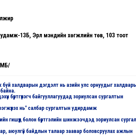
алжир
 гудамж-13Б, Эрүүл мэндийн хөгжлийн төв, 103 тоот
ЭМБ/
ж буй халдварын дэгдэлт нь азийн улс орнуудыг халдвар
 байна.
хүүн бүртгүүлэгч байгууллагуудад зориулсан сургалтын
рэгжүүлэх нь" салбар сургалтын удирдамж
өлийн гишүүд болон бүртгэлийн шинжээчдэд зориулсан сург
нар, аюулгүй байдлын талаар заавар боловсруулах ажлын