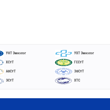
УНТ Эмнэлэг
УХТ Эмнэлэг
ХСҮТ
ГССҮТ
АӨСҮТ
ЗӨСҮТ
ЭСҮТ
ХТС