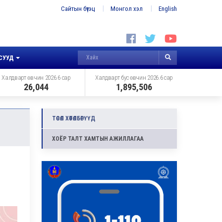
Сайтын бүтэц
Монгол хэл
English
СУУД
Халдварт өвчин 2026.6 сар
Халдварт бус өвчин 2026.6 сар
26,044
1,895,506
ТӨСӨЛ ХӨТӨЛБӨРҮҮД
ХОЁР ТАЛТ ХАМТЫН АЖИЛЛАГАА