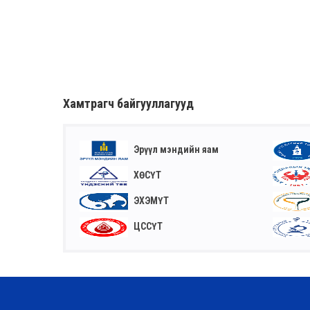
Хамтрагч байгууллагууд
Эрүүл мэндийн яам
ХӨСҮТ
ЭХЭМҮТ
ЦССҮТ