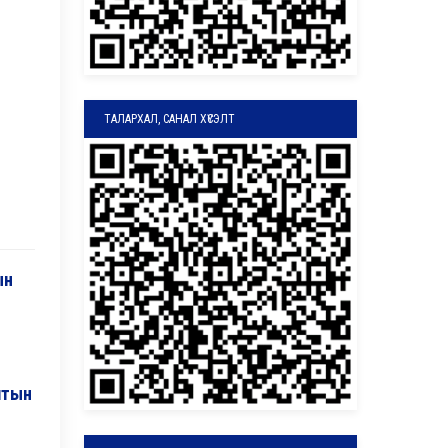
ТАЛАРХАЛ, САНАЛ ХҮСЭЛТ
ын
алтын