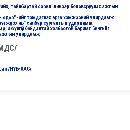
ийх, тайлбартай сорил шинээр боловсруулах ажлын
ийн өдөр" -ийг тэмдэглэх арга хэмжээний удирдамж
рэгжүүлэх нь" салбар сургалтын удирдамж
нар, аюулгүй байдалтай холбоотой баримт бичгийг
х ажлын удирдамж
ЭМДС/
 сан /НҮБ-ХАС/