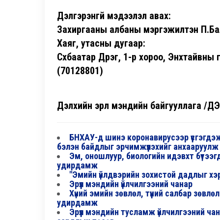
Дэлгэрэнгүй мэдээлэл авах:
Захиргааны албаны мэргэжилтэн П.Б
Хаяг, утасны дугаар:
Сүхбаатар Дүүрэг, 1-р хороо, Энхтайвны
(70128801)
Дэлхийн эрүүл мэндийн байгууллага /Д
БНХАУ-д шинэ коронавирусээр үүсгэгдэ
бэлэн байдлыг эрчимжүүлэхийг анхааруулж
Эм, оношлуур, биологийн идэвхт бүтээгдэ
удирдамж
"Эмийн үйлдвэрийн зохистой дадлыг хэ
Эрүүл мэндийн үйлчилгээний чанар
Хүний эмийн зөвлөл, түүний салбар зөвл
удирдамж
Эрүүл мэндийн тусламж үйлчилгээний ча