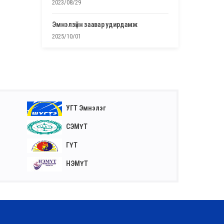
2023/08/29
эмнэлзүйн заавар удирдамж
2025/10/01
УГТ Эмнэлэг
СЭМҮТ
ГҮТ
НЭМҮТ