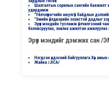
зардлын төсөв
Шалгалтын сорилын сангийн баяжилт х
удирдамж
"Үйлчлүүлэгчийн аюулгүй байдлын дэлх
"Эмийн үйлдвэрийн зохистой дадлыг хэ
Эрүүл мэндийн тусламж үйлчилгээний ча
боловсруулах, зөвлөх ажилтан ажилуула
Эрүүл мэндийг дэмжих сан /
Нэгдсэн үндэсний байгууллага Хүн амын
Жайка /JICA/