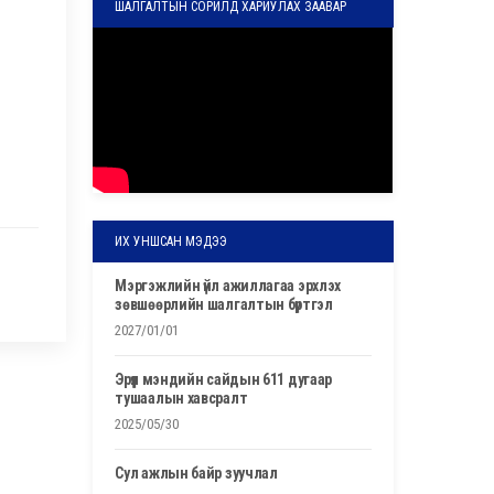
ШАЛГАЛТЫН СОРИЛД ХАРИУЛАХ ЗААВАР
ИХ УНШСАН МЭДЭЭ
мэргэжлийн үйл ажиллагаа эрхлэх
зөвшөөрлийн шалгалтын бүртгэл
2027/01/01
эрүүл мэндийн сайдын 611 дугаар
тушаалын хавсралт
2025/05/30
сул ажлын байр зуучлал